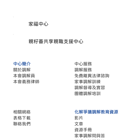
家福中心
【家事調解】怕移民後見不到子女？拆解
「反映令」保障與化解分歧策略（下集）
親籽薈共享親職支援中心
中心簡介
中心服務
關於調解
調解服務
本會調解員
​免費離異法律諮詢
本會義務律師
家事調解訓練
調解督導及實習
團體調解培訓
相關網絡
化解爭議調解教育資源
​表格下載
影片
聯絡我們
文章
​資源手冊
家事調解問與答