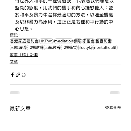
待世界人和事的一種價值觀---代表著我們願意以
堅毅的態度，用我們的雙手和內心撫慰他人；並
於和平及暴力中選擇最適切的方法，以達至雙贏
及以非暴力為原則，這正正是栽種和平行動的中
心思想。
標記：
香港家庭福利會
HKFWS
mediation
調解
家福會
包容和諧
人際溝通
化解誤會
正面思考
化解衝突
lifestyle
mentalhealth
家事「晴」計劃
文章
查看全部
最新文章