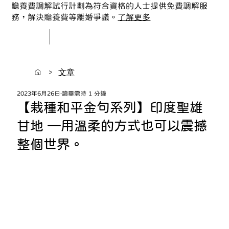
贍養費調解試行計劃為符合資格的人士提供免費調解服
務，解決贍養費等離婚爭議。
了解更多
>
文章
2023年6月26日
讀畢需時 1 分鐘
【栽種和平金句系列】印度聖雄
甘地 —用溫柔的方式也可以震撼
整個世界。