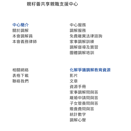
親籽薈共享親職支援中心
中心簡介
中心服務
關於調解
調解服務
本會調解員
​免費離異法律諮詢
本會義務律師
家事調解訓練
調解督導及實習
團體調解培訓
相關網絡
化解爭議調解教育資源
​表格下載
影片
聯絡我們
文章
​資源手冊
家事調解問與答
離婚申請問與答
子女管養問與答
贍養費問與答
統計數字
調解心聲