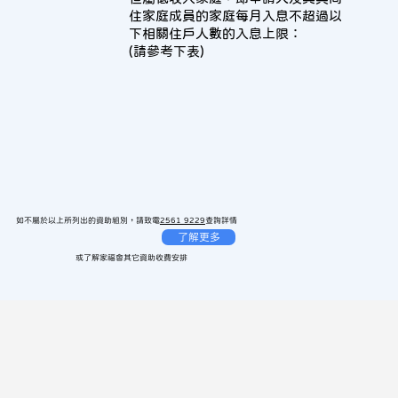
住家庭成員的家庭每月入息不超過以
下相關住戶人數的入息上限：
(請參考下表)
如不屬於以上所列出的資助組別，請致電
2561 9229
查詢詳情
了解更多
或了解家福會其它資助收費安排