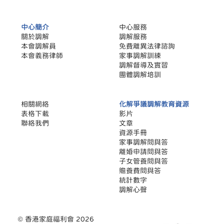
中心簡介
中心服務
關於調解
調解服務
本會調解員
​免費離異法律諮詢
本會義務律師
家事調解訓練
調解督導及實習
團體調解培訓
相關網絡
化解爭議調解教育資源
​表格下載
影片
聯絡我們
文章
​資源手冊
家事調解問與答
離婚申請問與答
子女管養問與答
贍養費問與答
統計數字
調解心聲
© 香港家庭福利會 2026