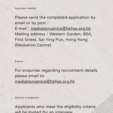
Application Method:
Please send the completed application by
email or by post：
E-mail：
mediationcentre＠hkfws.org.hk
Mailing address：Western Garden, 80A,
First Street, Sai Ying Pun, Hong Kong
(Mediation Centre)
Enquiry:
For enquiries regarding recruitment details,
please email to:
​mediationcentre＠hkfws.org.hk
Selection Arrangement:
Applicants who meet the eligibility criteria
will be invited for an interview.