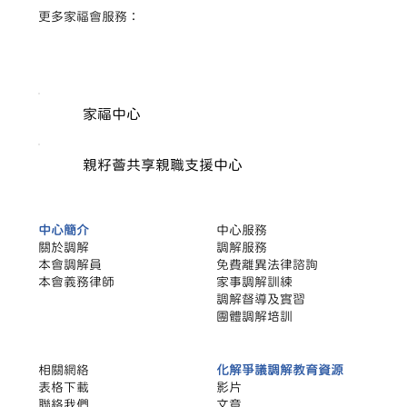
​更多家福會服務：
家福中心
親籽薈共享親職支援中心
中心簡介
中心服務
關於調解
調解服務
本會調解員
​免費離異法律諮詢
本會義務律師
家事調解訓練
調解督導及實習
團體調解培訓
相關網絡
化解爭議調解教育資源
​表格下載
影片
聯絡我們
文章