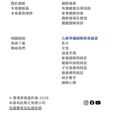
關於調解
調解服務
本會調解員
​免費離異法律諮詢
本會義務律師
家事調解訓練
調解督導及實習
團體調解培訓
相關網絡
化解爭議調解教育資源
​表格下載
影片
聯絡我們
文章
​資源手冊
家事調解問與答
離婚申請問與答
子女管養問與答
贍養費問與答
統計數字
調解心聲
© 香港家庭福利會 2026
本會為註冊之有限公司
免責聲明及私隱政策