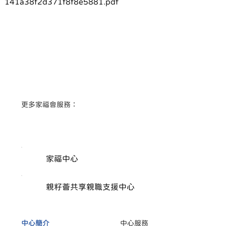
141a38f2d371f8f8e5881.pdf
​更多家福會服務：
家福中心
親籽薈共享親職支援中心
中心簡介
中心服務