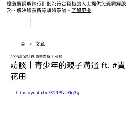
贍養費調解試行計劃為符合資格的人士提供免費調解服
務，解決贍養費等離婚爭議。
了解更多
>
文章
2023年9月1日
讀畢需時 1 分鐘
訪談｜青少年的親子溝通 ft. #貴
花田
https://youtu.be/S13PNJrGq3g