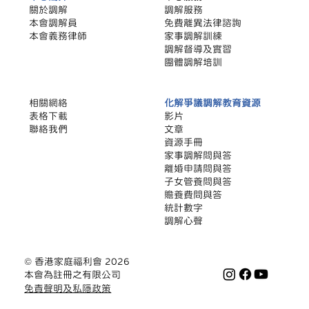
關於調解
調解服務
本會調解員
​免費離異法律諮詢
本會義務律師
家事調解訓練
調解督導及實習
團體調解培訓
相關網絡
化解爭議調解教育資源
​表格下載
影片
聯絡我們
文章
​資源手冊
家事調解問與答
離婚申請問與答
子女管養問與答
贍養費問與答
統計數字
調解心聲
© 香港家庭福利會 2026
本會為註冊之有限公司
免責聲明及私隱政策