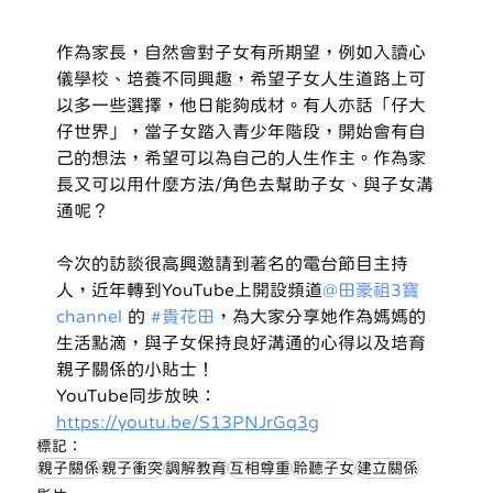
作為家長，自然會對子女有所期望，例如入讀心
儀學校、培養不同興趣，希望子女人生道路上可
以多一些選擇，他日能夠成材。有人亦話「仔大
仔世界」，當子女踏入青少年階段，開始會有自
己的想法，希望可以為自己的人生作主。作為家
長又可以用什麼方法/角色去幫助子女、與子女溝
通呢？ 
今次的訪談很高興邀請到著名的電台節目主持
人，近年轉到YouTube上開設頻道
@田豪祖3寶
channel
 的 
#貴花田
，為大家分享她作為媽媽的
生活點滴，與子女保持良好溝通的心得以及培育
親子關係的小貼士！
YouTube同步放映：
https://youtu.be/S13PNJrGq3g
標記：
親子關係
親子衝突
調解教育
互相尊重
聆聽子女
建立關係