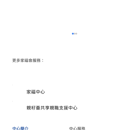
​更多家福會服務：
家福中心
【家事調解】怕移民後見不到子女？拆解
「反映令」保障與化解分歧策略（下集）
親籽薈共享親職支援中心
中心簡介
中心服務