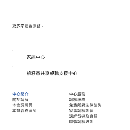
​更多家福會服務：
家福中心
【家事調解】怕移民後見不到子女？拆解
「反映令」保障與化解分歧策略（下集）
親籽薈共享親職支援中心
中心簡介
中心服務
關於調解
調解服務
本會調解員
​免費離異法律諮詢
本會義務律師
家事調解訓練
調解督導及實習
團體調解培訓