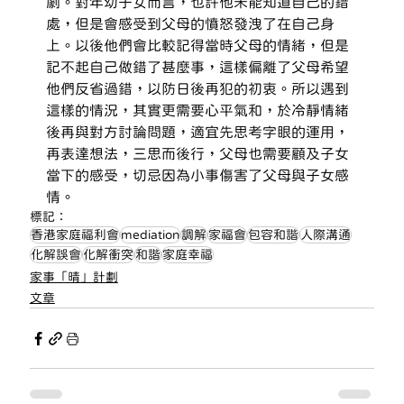
劇。對年幼子女而言，也許他未能知道自己的錯
處，但是會感受到父母的憤怒發洩了在自己身
上。以後他們會比較記得當時父母的情緒，但是
記不起自己做錯了甚麼事，這樣偏離了父母希望
他們反省過錯，以防日後再犯的初衷。所以遇到
這樣的情況，其實更需要心平氣和，於冷靜情緒
後再與對方討論問題，適宜先思考字眼的運用，
再表達想法，三思而後行，父母也需要顧及子女
當下的感受，切忌因為小事傷害了父母與子女感
情。
標記：
香港家庭福利會
mediation
調解
家福會
包容和諧
人際溝通
化解誤會
化解衝突
和諧
家庭幸福
家事「晴」計劃
文章