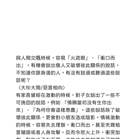
與人鬧交嘅時候，容易「火遮眼」、「衝口而
出」，有機會說出傷人又破壞彼此關係的說話，
不知道你跟身邊的人，有沒有說過或聽過這些說
話呢？
〈大吵大鬧/惡言相向〉
有家長曾經在激動的時候，對子女說出了一些不
可挽回的說話，例如 「情願當初沒有生你出
來」、「為何你會這樣愚蠢」。這些說話除了破
壞彼此關係，更會對小朋友造成陰影。情緒激動
的時候，容易失去理智，衝口而出，甚至夾雜粗
言穢語或者人身攻擊，反而令怒火上升，衝突加