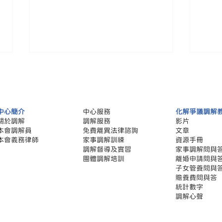
中心簡介
中心服務
化解爭議調解
關於調解
調解服務
影片
本會調解員
​免費離異法律諮詢
文章
本會義務律師
家事調解訓練
​資源手冊
CPD Seminar on Family
贍養
調解督導及實習
家事調解問與
Mediation Practice 2026
議」
團體調解培訓
離婚申請問與
子女管養問與
贍養費問與答
統計數字
調解心聲